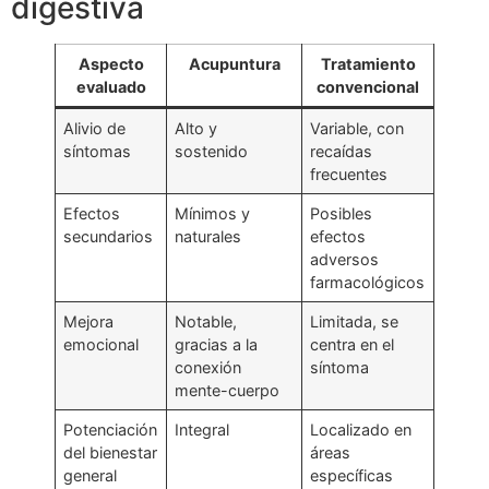
digestiva
Aspecto
Acupuntura
Tratamiento
evaluado
convencional
Alivio de
Alto y
Variable, con
síntomas
sostenido
recaídas
frecuentes
Efectos
Mínimos y
Posibles
secundarios
naturales
efectos
adversos
farmacológicos
Mejora
Notable,
Limitada, se
emocional
gracias a la
centra en el
conexión
síntoma
mente-cuerpo
Potenciación
Integral
Localizado en
del bienestar
áreas
general
específicas