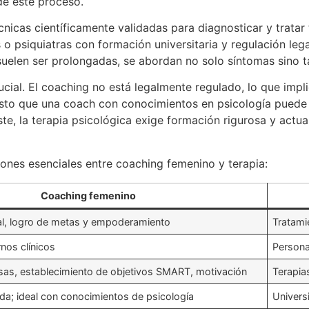
de este proceso.
técnicas científicamente validadas para diagnosticar y trat
 o psiquiatras con formación universitaria y regulación leg
suelen ser prolongadas, se abordan no solo síntomas sino 
ucial. El coaching no está legalmente regulado, lo que impl
sto que una coach con conocimientos en psicología puede 
aste, la terapia psicológica exige formación rigurosa y act
iones esenciales entre coaching femenino y terapia:
Coaching femenino
al, logro de metas y empoderamiento
Tratami
rnos clínicos
Persona
as, establecimiento de objetivos SMART, motivación
Terapias
ada; ideal con conocimientos de psicología
Univers