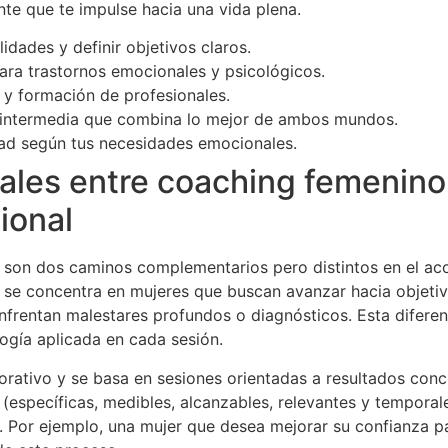
te que te impulse hacia una vida plena.
idades y definir objetivos claros.
ra trastornos emocionales y psicológicos.
y formación de profesionales.
ntermedia que combina lo mejor de ambos mundos.
dad según tus necesidades emocionales.
les entre coaching femenino 
ional
ca son dos caminos complementarios pero distintos en el a
g se concentra en mujeres que buscan avanzar hacia objetiv
s enfrentan malestares profundos o diagnósticos. Esta difer
logía aplicada en cada sesión.
orativo y se basa en sesiones orientadas a resultados con
specíficas, medibles, alcanzables, relevantes y temporale
ual. Por ejemplo, una mujer que desea mejorar su confianza 