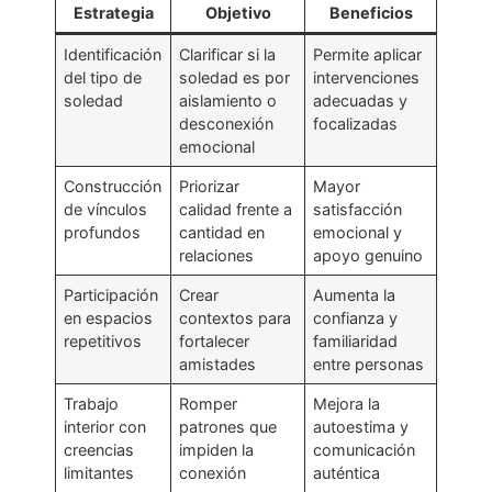
Estrategia
Objetivo
Beneficios
Identificación
Clarificar si la
Permite aplicar
del tipo de
soledad es por
intervenciones
soledad
aislamiento o
adecuadas y
desconexión
focalizadas
emocional
Construcción
Priorizar
Mayor
de vínculos
calidad frente a
satisfacción
profundos
cantidad en
emocional y
relaciones
apoyo genuino
Participación
Crear
Aumenta la
en espacios
contextos para
confianza y
repetitivos
fortalecer
familiaridad
amistades
entre personas
Trabajo
Romper
Mejora la
interior con
patrones que
autoestima y
creencias
impiden la
comunicación
limitantes
conexión
auténtica