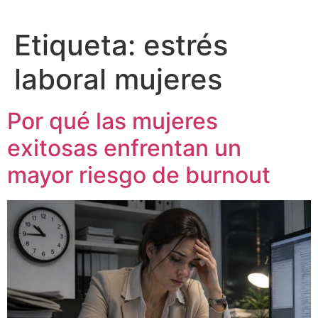
Etiqueta:
estrés
laboral mujeres
Por qué las mujeres
exitosas enfrentan un
mayor riesgo de burnout