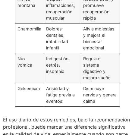
montana
inflamaciones,
promueve
recuperación
recuperación
muscular
rápida
Chamomilla
Dolores
Alivia molestias
dentales,
y mejora el
irritabilidad
bienestar
infantil
emocional
Nux
Indigestión,
Regula el
vomica
estrés,
sistema
insomnio
digestivo y
mejora sueño
Gelsemium
Ansiedad y
Disminuye
fatiga previa a
nervios y genera
eventos
calma
El uso diario de estos remedios, bajo la recomendación
profesional, puede marcar una diferencia significativa
en la calidad de vida, especialmente cuando son parte