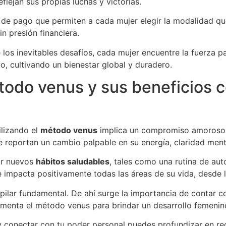
flejan sus propias luchas y victorias.
 de pago que permiten a cada mujer elegir la modalidad qu
in presión financiera.
os inevitables desafíos, cada mujer encuentre la fuerza par
, cultivando un bienestar global y duradero.
étodo venus y sus beneficios
ilizando el
método venus
implica un compromiso amoroso c
 reportan un cambio palpable en su energía, claridad ment
ar nuevos
hábitos saludables
, tales como una rutina de aut
mpacta positivamente todas las áreas de su vida, desde la 
lar fundamental. De ahí surge la importancia de contar con
menta el método venus para brindar un desarrollo femenino
y conectar con tu poder personal puedes profundizar en r