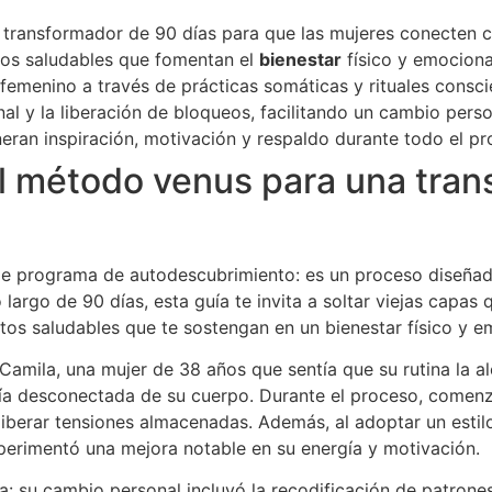
ransformador de 90 días para que las mujeres conecten co
itos saludables que fomentan el
bienestar
físico y emociona
 femenino a través de prácticas somáticas y rituales consci
l y la liberación de bloqueos, facilitando un cambio perso
ran inspiración, motivación y respaldo durante todo el pr
del método venus para una tra
 programa de autodescubrimiento: es un proceso diseñado 
argo de 90 días, esta guía te invita a soltar viejas capas 
tos saludables que te sostengan en un bienestar físico y e
amila, una mujer de 38 años que sentía que su rutina la ale
ía desconectada de su cuerpo. Durante el proceso, comenzó
 liberar tensiones almacenadas. Además, al adoptar un est
perimentó una mejora notable en su energía y motivación.
ca: su cambio personal incluyó la recodificación de patro