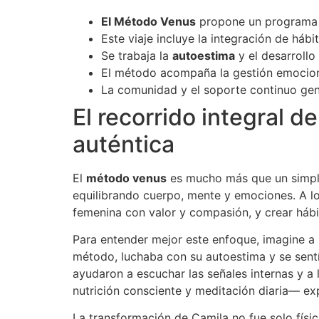
El Método Venus
propone un programa t
Este viaje incluye la integración de háb
Se trabaja la
autoestima
y el desarrollo
El método acompaña la gestión emociona
La comunidad y el soporte continuo gene
El recorrido integral 
auténtica
El
método venus
es mucho más que un simple
equilibrando cuerpo, mente y emociones. A lo l
femenina con valor y compasión, y crear hábi
Para entender mejor este enfoque, imagine a C
método, luchaba con su autoestima y se sent
ayudaron a escuchar las señales internas y a
nutrición consciente y meditación diaria— ex
La transformación de Camila no fue solo físi