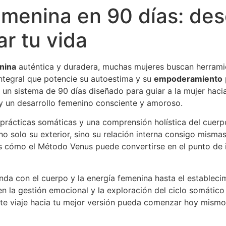
emenina en 90 días: de
r tu vida
nina
auténtica y duradera, muchas mujeres buscan herrami
integral que potencie su autoestima y su
empoderamiento
, un sistema de 90 días diseñado para guiar a la mujer ha
 y un desarrollo femenino consciente y amoroso.
 prácticas somáticas y una comprensión holística del cuerp
o solo su exterior, sino su relación interna consigo misma
rás cómo el Método Venus puede convertirse en el punto de
nda con el cuerpo y la energía femenina hasta el establec
n la gestión emocional y la exploración del ciclo somátic
ste viaje hacia tu mejor versión pueda comenzar hoy mismo,